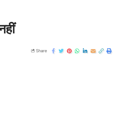
हीं
Share