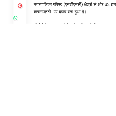
नगरपालिका परिषद (एनडीएमसी) क्षेत्रों से और 62 ट
कचरापट्टी पर दबाव बना हुआ है।
रिपोर्ट में कहा गया है कि तीनों निकायों में कचरा 
रोजाना उठाया जा रहा है। हालांकि, कचरा शोधन के स्
जबकि वास्तविक शोधन 62.9 फीसद (लगभग 7,460 टन 
स्लीपर’ बस ‘डिवाइडर’ से टकराई, एक महिला की मौत
उन्नाव (उतर प्रदेश), 23 मार्च। उन्नाव जिले में आग
टकराकर पलट जाने से एक महिला यात्री की मौत हो
बांगरमऊ क्षेत्र में नसिरापुर गांव के पास उस सम
रेलिंग से टकरा गई। पुलिस का कहना है कि टक्कर इ
गिरा। अधिकारियों ने बताया कि इस दुर्घटना में लखन
घायलों को तत्काल सामुदायिक स्वास्थ्य केंद्र ले जाया 
14 लोगों को जिला अस्पताल रेफर किया गया है।