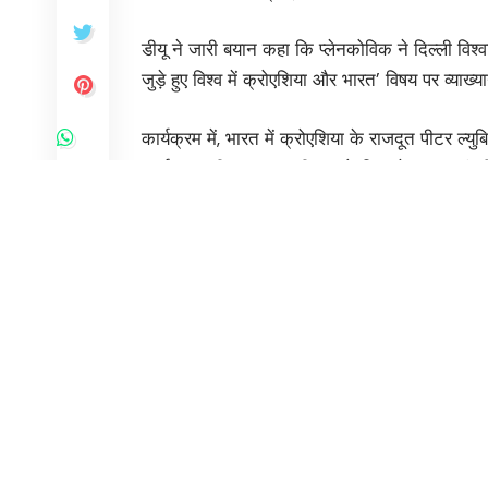
डीयू ने जारी बयान कहा कि प्लेनकोविक ने दिल्ली विश्व
जुड़े हुए विश्व में क्रोएशिया और भारत’ विषय पर व्याख
कार्यक्रम में, भारत में क्रोएशिया के राजदूत पीटर ल्य
कार्यक्रम की अध्यक्षता की। क्रोएशिया के प्रधानमंत्
और क्रोएशिया के बीच गहरे सांस्कृतिक संबंधों का प्रमा
पढ़ाई जा रही है।
You Might Also Like
जिला सूचना अधिकारी पद पर प्रियंका जोशी ने संभाला क
पश्चिम बंगाल, तमिलनाडु में 1,000 करोड़ की नकदी और 
महिला आरक्षण में ओबीसी कोटा, राष्ट्रीय विमर्श बनाने की त
दिल्ली देहात की समस्याओं पर पंच प्रमुखों की बैठक, प्र
सीयूईटी-पीजी परिणाम शुक्रवार को