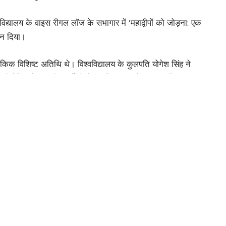
विद्यालय के वाइस रीगल लॉज के सभागार में ‘महाद्वीपों को जोड़ना: एक
्यान दिया।
ुबिकिक विशिष्ट अतिथि थे। विश्वविद्यालय के कुलपति योगेश सिंह ने
री ने वेनिस के यात्री मार्को पोलो का जिक्र करते हुए कहा कि भारत
ण यह है कि क्रोएशिया के जाग्रेब विश्वविद्यालय में 1876 से संस्कृत
ार्यभार
वस्तुएं जब्त
ैयारी में कांग्रेस
स्ताव पास