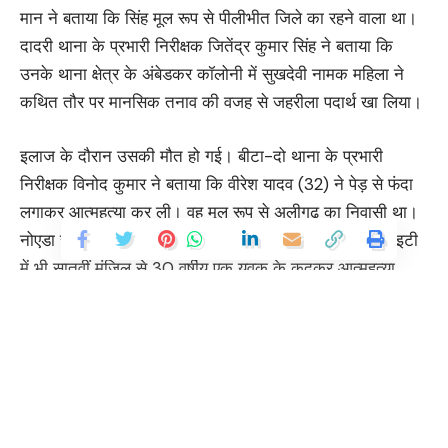
मान ने बताया कि सिंह मूल रूप से पीलीभीत जिले का रहने वाला था।
दादरी थाना के प्रभारी निरीक्षक जितेंद्र कुमार सिंह ने बताया कि
उनके थाना क्षेत्र के अंबेडकर कॉलोनी में सुखदेवी नामक महिला ने
कथित तौर पर मानसिक तनाव की वजह से जहरीला पदार्थ खा लिया।
इलाज के दौरान उसकी मौत हो गई। बीटा-दो थाना के प्रभारी
निरीक्षक विनोद कुमार ने बताया कि वीरेश यादव (32) ने पेड़ से फंदा
लगाकर आत्महत्या कर ली। वह मूल रूप से अलीगढ़ का निवासी था।
नोएडा सेक्टर 113 थाना क्षेत्र के सर्फाबाद गांव में स्थित एक सोसाइटी
में भी सातवीं मंजिल से 30 वर्षीय एक युवक के कूदकर आत्महत्या
करने का मामला सामने आया है।
You Might Also Like
दस्तावेजी सबूत हैं कि संघ ने आपातकाल का समर्थन किया था
हिमालयी परियोजनाएं समय की मांग : खांडू
दिल्ली इंटरनेशनल फिल्म फेस्टिवल, मुख्यमंत्री ने कहा-फिल्म हब बनाने का संकल्प
Continue Reading