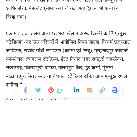
आधिकारिक मैस्कॉट (नाम ‘रनवीर’ रखा गया है) का भी अनावरण
किया गया।
एक माह तक चलने वाला यह भव्य खेल महोत्सव दिल्ली के 17 प्रमुख
स्टेडियमों और खेल परिसरों में आयोजित किया जाएगा, जिनमें छत्रसाल
स्टेडियम, राजीव गांधी स्टेडियम (बवाना एवं सिंघू), प्रहलादपुर स्पोर्ट्स
कॉम्प्लेक्स, त्यागराज स्टेडियम, ईस्ट विनोद नगर स्पोर्ट्स कॉम्प्लेक्स,
नजफगढ़, विकासपुरी, द्वारका, पीतमपुरा, कैर, पूठ कलां, मुंडेला,
बख्तावरपुर, मित्राऊ तथा नेशनल स्टेडियम सहित अन्य प्रमुख स्थल
शामिल हैं।
You Might Also Like
हिमालयी परियोजनाएं समय की मांग : खांडू
दिल्ली इंटरनेशनल फिल्म फेस्टिवल, मुख्यमंत्री ने कहा-फिल्म हब बनाने का संकल्प
1,03,700 करोड़ का पहला ‘ग्रीन बजट’ मुख्यमंत्री रेखा गुप्ता ने किया पेश
DU: प्लेसमेंट, इंटर्नशिप ड्राइव का आयोजन, विद्यार्थियों को अवसर