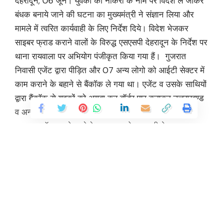
देहरादून, 06 जून। युवको को नौकरी के नाम पर विदेश ले जाकर
बंधक बनाये जाने की घटना का मुख्यमंत्री ने संज्ञान लिया और
मामले में त्वरित कार्यवाही के लिए निर्देश दिये। विदेश भेजकर
साइबर फ्राड कराने वालों के विरुद्ध एसएसपी देहरादून के निर्देश पर
थाना रायवाला पर अभियोग पंजीकृत किया गया हैं। गुजरात
निवासी एजेंट द्वारा पीड़ित और 07 अन्य लोगो को आईटी सेक्टर में
काम कराने के बहाने से बैंकॉक ले गया था। एजेंट व उसके साथियों
द्वारा बैंकॉक से युवकों को अगवा कर बॉर्डर पार कराकर उत्तराखण्ड
व अन्य प्रदेश के भारतीय युवको को म्यांमार में बंधक बनाकर
साइबर फ्रॉड कराये जाने के प्रकरण को एसएसपी देहरादून द्वारा
गंभीरता से लेते हुए भारतीय विदेश मंत्रालय, आसूचना ब्यूरो सहित
अन्य मुख्य ऐजेन्सियो से सम्पर्क कर युवको को छुडाये जाने हेतु हर
सम्भव प्रयास किये जा रहे हैं।
एसएसपी देहरादून का कहना हैं की रायवाला के एक युवक को उसके
Continue Reading
अन्य भारतीय साथियों के साथ विदेश (बैंकॉक) में नौकरी दिलाने के
नाम पर उनको म्यांमार में किसी अज्ञात स्थान पर बंधक बनाने व