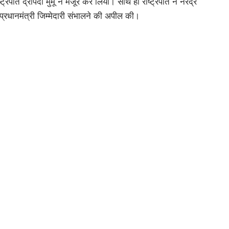
रपति द्रौपदी मुर्मू ने मंजूर कर लिया। साथ ही राष्ट्रपति ने नरेंद्र
्रधानमंत्री जिम्मेदारी संभालने की अपील की।
ीजों और भाजपा नीत एनडीए द्वारा सदन में बहुमत हासिल करने के बाद
ुबह 11.30 बजे प्रधानमंत्री आवास पर शुरू हुई थी। इस बैठक के बाद
र 7 जून को संसदीय दल की बैठक होगी और अगले दिन यानी 8 जून
।
 543 लोकसभा सीटों में से 240 सीटों पर भाजपा और 99 सीटों पर
धन को 292 और कांग्रेस नीत विपक्षी गठबंधन को 234 सीटें मिली
ठबंधन की होगी।
्धांजलि