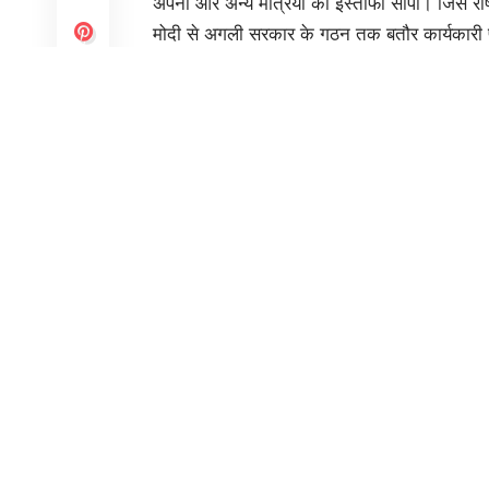
अपना और अन्य मंत्रियों का इस्तीफा सौंपा। जिसे राष्ट्
मोदी से अगली सरकार के गठन तक बतौर कार्यकारी प
केंद्रीय कैबिनेट की बैठक में लोकसभा चुनाव के नत
संभावित सरकार गठन के मुद्दे पर चर्चा हई। बैठक स
मंत्रिपरिषद की बैठक भी हुई। जानकारी के अनुसा
को नई सरकार का शपथ ग्रहण समारोह हो सकता है
लोकसभा चुनाव के नतीजों का एलान हो चुका है और
कांग्रेस को जीत मिली है। भाजपा नीत एनडीए गठबं
हैं। नतीजों से स्पष्ट है कि देश में अगली सरकार ग
You Might Also Like
डॉ. मुखर्जी की पुण्यतिथि बलिदान दिवस पर अर्पित की श्रद
उपसेना प्रमुख ने की राज्यपाल से मुलाकात
लेफ्टिनेंट जनरल राजीव घई ने की सीएम से मुलाकात