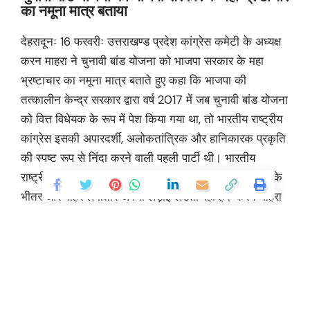
राष्ट्रीय कांग्रेस भाजपा की इस कुटिल चाल के खिलाफ संसद के
भीतर और बाहर लगातार अपनी लड़ाई लडती रही है। करन माहरा
ने कहा कि भारतीय संविधान के अनुसार किसी भी योजना में
पारदर्शिता के बिना स्वस्थ एवं स्वतंत्र लोकतंत्र की कल्पना भी
नहीं की जा सकती है। कांग्रेस पार्टी मोदी सरकार की इस
महाभ्रष्टाचार एवं “काला धन रूपांतरण“ योजना को “असंवैधानिक“
मानते हुए माननीय सर्वोच्च न्यायालय के फैसले का स्वागत करती
है।
प्रदेश कांग्रेस अध्यक्ष ने कहा कि चुनावी बांड योजना कुछ और
नहीं बल्कि भाजपा की केन्द्र सरकार द्वारा अपनी पार्टी का खजाना
भरने के लिए बनाई गई एक काला धन को सफेद करो योजना थी।
भाजपा सरकार द्वारा लाई गई चुनावी बांड योजना सत्तारूढ़ भाजपा
को लाभ पहुंचाने के लिए डिजाईन की गई थी जिसके माध्यम से
भारतीय जनता पार्टी ने राजनीतिक दान का 95 प्रतिशत हांसिल
किया। यह असंवैधानिक योजना भारतीय संविधान के अनुच्छेद