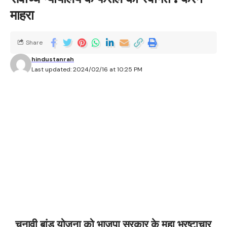
माहरा
Share
hindustanrah
Last updated: 2024/02/16 at 10:25 PM
चुनावी बांड योजना को भाजपा सरकार के महा भ्रष्टाचार
का नमूना मात्र बताया
देहरादूनः 16 फरवरीः उत्तराखण्ड प्रदेश कांग्रेस कमेटी के अध्यक्ष
करन माहरा ने चुनावी बांड योजना को भाजपा सरकार के महा
भ्रष्टाचार का नमूना मात्र बताते हुए कहा कि भाजपा की
तत्कालीन केन्द्र सरकार द्वारा वर्ष 2017 में जब चुनावी बांड योजना
को वित्त विधेयक के रूप में पेश किया गया था, तो भारतीय राष्ट्रीय
कांग्रेस इसकी अपारदर्शी, अलोकतांत्रिक और हानिकारक प्रकृति
की स्पष्ट रूप से निंदा करने वाली पहली पार्टी थी। भारतीय