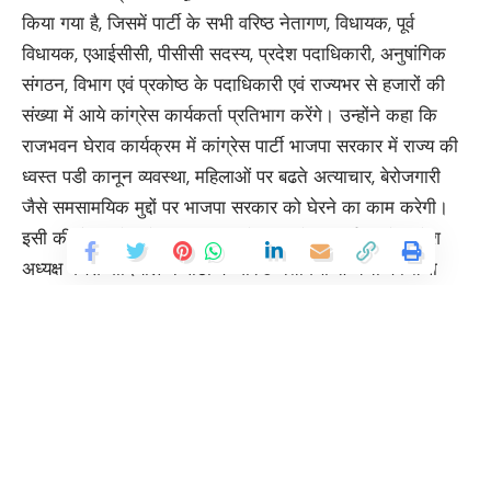
किया गया है, जिसमें पार्टी के सभी वरिष्ठ नेतागण, विधायक, पूर्व
विधायक, एआईसीसी, पीसीसी सदस्य, प्रदेश पदाधिकारी, अनुषांगिक
संगठन, विभाग एवं प्रकोष्ठ के पदाधिकारी एवं राज्यभर से हजारों की
संख्या में आये कांग्रेस कार्यकर्ता प्रतिभाग करेंगे। उन्होंने कहा कि
राजभवन घेराव कार्यक्रम में कांग्रेस पार्टी भाजपा सरकार में राज्य की
ध्वस्त पडी कानून व्यवस्था, महिलाओं पर बढते अत्याचार, बेरोजगारी
जैसे समसामयिक मुद्दों पर भाजपा सरकार को घेरने का काम करेगी।
इसी की तैयारी के मद्देनजर आज प्रदेश कांग्रेस कार्यालय में प्रदेश
अध्यक्ष गणेश गोदियाल ने पार्टी के वरिष्ठ नेतागणों से चर्चा की तथा
कार्यक्रम की तैयारियों का जायजा लिया। गणेश गोदियाल ने कहा कि
भाजपा सरकार की जन विरोधी नीतियों, महिला विरोधी नीतियों, युवा
विरोधी नीतियों, ध्वस्त पडी कानून व्यवस्था से आम जनता आजिज आ
चुकी है तथा इस निकम्मी सरकार से छुटकारा चाहती है। उन्होंने
कांग्रेस कार्यकर्ताओं से 16 फरवरी को होने वाले राजभवन घेराव
कार्यक्रम में बढ़चढ़ कर भागीदारी करने का आह्रवान किया। बैठक में
निवर्तमान मीडिया प्रभारी राजीव महर्षि, प्रदेश महामंत्री राजेन्द्र शाह,
Continue Reading