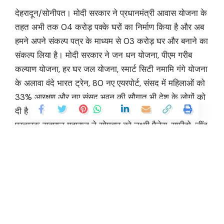
देहरादून/सोनीपत। मोदी सरकार ने प्रधानमंत्री आवास योजना के
तहत अभी तक 04 करोड़ पक्के घरों का निर्माण किया है और अब
हमने अपने संकल्प पत्र के माध्यम से 03 करोड़ घर और बनाने का
संकल्प लिया है। मोदी सरकार ने जन धन योजना, पीएम गरीब
कल्याण योजना, हर घर जल योजना, स्मार्ट सिटी नमामि गंगे योजना
के अलावा वंदे भारत ट्रेन, 80 नए एयरपोर्ट, संसद में महिलाओं को
33% आरक्षण और नए संसद भवन की सौगात भी देश के लोगों को
दी है। उक्त बात प्रदेश के कैबिनेट मंत्री और भाजपा के स्टार
प्रचारक सतपाल महाराज ने सोमवार को लक्ष्मी पैलेस, सफीदो, जींद
जिला, हरियाणा में सोनीपत से भाजपा लोकसभा प्रत्याशी मोहन
लाल बडोली के समर्थन में आयोजित विशाल चुनावी सभा को
संबोधित करते हुए कही।
उन्होंने कहा कि आर्थिक समृद्धि के मामले में मोदी के प्रधानमंत्री
बनने के बाद से भारत दुनिया की सबसे तेजी से बढ़ती अर्थव्यवस्था
Continue Reading
बन गया है। उन्होंने कहा कि भाजपा ने अयोध्या में राम मंदिर निर्माण,