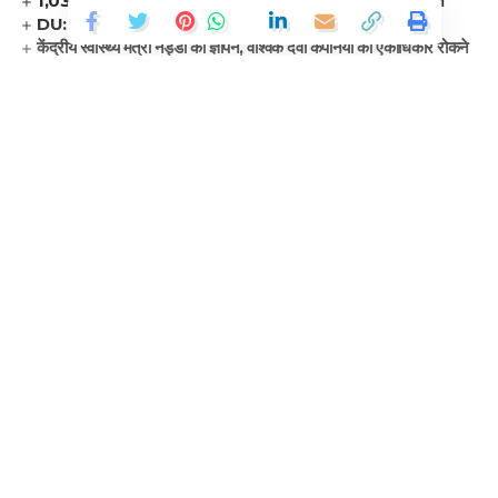
1,03,700 करोड़ का पहला ‘ग्रीन बजट’ मुख्यमंत्री रेखा गुप्ता ने किया पेश
DU: प्लेसमेंट, इंटर्नशिप ड्राइव का आयोजन, विद्यार्थियों को अवसर
केंद्रीय स्वास्थ्य मंत्री नड्डा को ज्ञापन, वैश्विक दवा कंपनियों का एकाधिकार रोकने
की अपील
Continue Reading
Facebook
Leave a comment
In the age of digital transformation, where