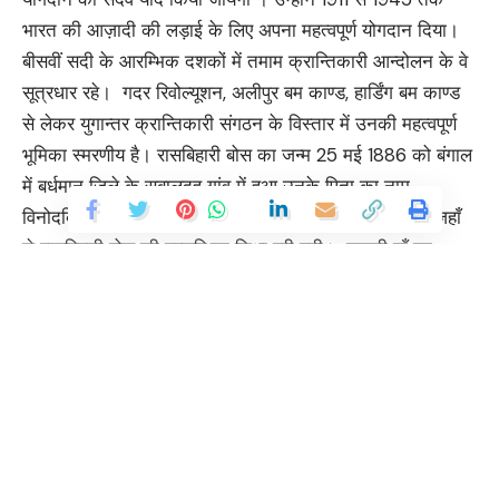
भारत की आज़ादी की लड़ाई के लिए अपना महत्वपूर्ण योगदान दिया।
बीसवीं सदी के आरम्भिक दशकों में तमाम क्रान्तिकारी आन्दोलन के वे
सूत्रधार रहे। गदर रिवोल्यूशन, अलीपुर बम काण्ड, हार्डिंग बम काण्ड
से लेकर युगान्तर क्रान्तिकारी संगठन के विस्तार में उनकी महत्वपूर्ण
भूमिका स्मरणीय है। रासबिहारी बोस का जन्म 25 मई 1886 को बंगाल
में बर्धमान जिले के सुबालदह गांव में हुआ उनके पिता का नाम
विनोदबिहारी बोस था, नौकरी के सिलसिले में चन्दननगर रहते थे जहाँ
से रासबिहारी बोस की प्रारम्भिक शिक्षा पूरी हुयी। उनकी माँ का
देहान्त के कारण उनका पालन-पोषण उनकी मामी ने किया।
चन्दननगर में डुप्लेक्स कॉलेज में अध्ययन के पश्चात उन्होंने चिकित्सा
शास्त्र तथा इंजीनियरिंग की पढ़ाई फ़्रांस और जर्मनी से की। बचपन
से ही देश की आजादी का उनका ख्याब था जिसका श्रेय चंदननगर
के शिक्षक ‘चारू चाँद’ को जाता था। 1908 में अलीपुर बम मामले में
Continue Reading
नाम आने के बाद रासबिहारी बोस शिमला पहुँच कर एक छापेखाने में
नौकरी करने लगे। उसके बाद देहरादून के फारेस्ट रिसर्च इंस्टिट्यूट