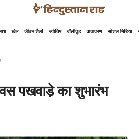
राध
खेल
जीवन शैली
ज्योतिष
बॉलीवुड
वातावरण
सोशल मिडिया
भ
िवस पखवाडे़ का शुभारंभ