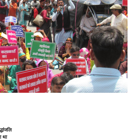
्धांजलि
ा था