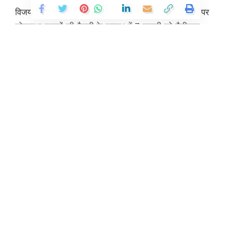
विजय सारस्वत ने कहा कि प्रदेश अध्यक्ष करन माहरा के निर्देश पर
लोकसभा चुनावों की तैयारी के सम्बन्ध में 7 फरवरी को नैनीताल-
उधमसिंहनगर एवं अल्मोड़ा-पिथौरागढ़ संसदीय क्षेत्र के जिला,
महानगर, ब्लाक एवं नगर कांग्रेस अध्यक्षों की बैठक प्रातः 11:00
बजे हल्द्वानी में तथा 10 फरवरी को गढ़वाल मण्डल के तीनों संसदीय
क्षेत्र हरिद्वार, टिहरी एवं गढ़वाल (पौडी) के जिला, महानगर, ब्लाक
एवं नगर अध्यक्षों की बैठक प्रदेश कार्यालय में दोपहर 12:00 बजे से
Continue Reading
आहुत की गई है। उन्होंने कहा कि जिला एवं महानगर अध्यक्षों के
माध्यम से भी दावेदारी करने वालों के नाम मांगे गये हैं।
You Might Also Like
डॉ. मुखर्जी की पुण्यतिथि बलिदान दिवस पर अर्पित की श्रद्धांजलि
उपसेना प्रमुख ने की राज्यपाल से मुलाकात
लेफ्टिनेंट जनरल राजीव घई ने की सीएम से मुलाकात
सूचना विभाग की विकास पुस्तिका का हुआ विमोचन
नाग्नि को रोकने के प्रयासों को शुरू किया: सुबोध उनियाल
In the age of digital transformation, where