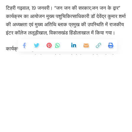
टिहरी गढ़वाल, 19 जनवरी। “जन जन की सरकार,जन जन के द्वार”
कार्यक्रम का आयोजन मुख्य पशुचिकित्साधिकारी डॉ देवेंद्र कुमार शर्मा
की अध्यक्षता एवं मुख्य अतिथि ब्लाक प्रमुख की उपस्थिति में राजकीय
इंटर कॉलेज ललूड़ीखाल, विकासखंड हिंडोलाखाल में किया गया।
कार्यक्रम का शुभारंभ अध्यक्ष द्वारा दीप प्रज्वलित कर किया गया।
नुक्कड़ नाटक की टीम द्वारा बेटी पढ़ाओ, बेटी बचाओ के संदेश के
उपरांत अध्यक्ष द्वारा बाल विवाह को रोकने हेतु सभी उपस्थित लोगों को
शपथ दिलवाई गयी। कार्यक्रम में सभी विभागों द्वारा प्रतिभाग किया
गया एवं संबंधित शिकायतों का मौके पर निस्तारण किया गया। पशु
पालन विभाग द्वारा स्टॉल लगाया गया, जिसमें पशु चिकित्साधिकारी डॉ
मनीष, वेटनरी फार्मासिस्ट अधिकारी नीरज शर्मा, पशुधन प्रसार
अधिकारी देवेंद्र नौटियाल, पशुधन सहायक सुरेश द्वारा प्रतिभाग किया
Continue Reading
गया। स्टाल में आए सभी पशुपालकों को सरकार द्वारा संचालित विभिन्न
विभागीय योजनाओं की जानकारिया दी गयी। 33 पशुपालकों को दवाई
वितरित की गयी एवं संबंधित जानकारी प्रदान करके लाभान्वित किया