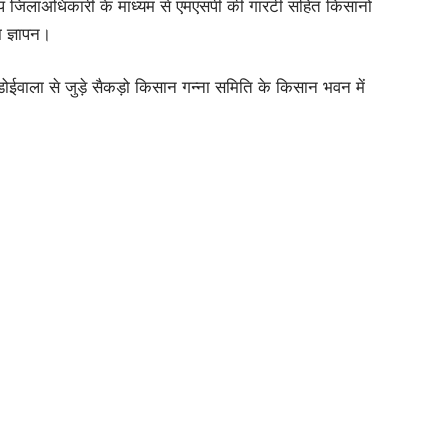
उप जिलाअधिकारी के माध्यम से एमएसपी की गारंटी सहित किसानों
 ज्ञापन।
 डोईवाला से जुड़े सैकड़ो किसान गन्ना समिति के किसान भवन में
ताजेंद्र सिंह एवं अखिल भारतीय किसान सभा के जिला अध्यक्ष दलजीत
दल चलते हुए केंद्र की भाजपा सरकार के खिलाफ जोरदार नारेबाजी करते
ें तब्दील हो गए। किसानों को संबोधित करते हुए किसान मोर्चे के
ार लगातार किसानों के खिलाफ फैसले ले रही है और पूंजीपतियों को
लन के दो वर्ष बीतने के बावजूद सरकार अभी तक एमएसपी पर कोई
िसानों के प्रति संवेदनहीन है और विफल हो चुकी है। अखिल
हा है कि आज देश का अन्नदाता अपने हकों की लड़ाई करने के लिए
की सरकार उनके रास्तों पर किले एवं बैरिकेड लगाकर एक षड्यंत्र के
 निंदा करते हैं। उन्होंने कहा है कि सरकार के पास किसानों के लिए
नों को बहकाती रही है परंतु अब किसान उनके बहकावे में आने वाला
िया जाएगा।