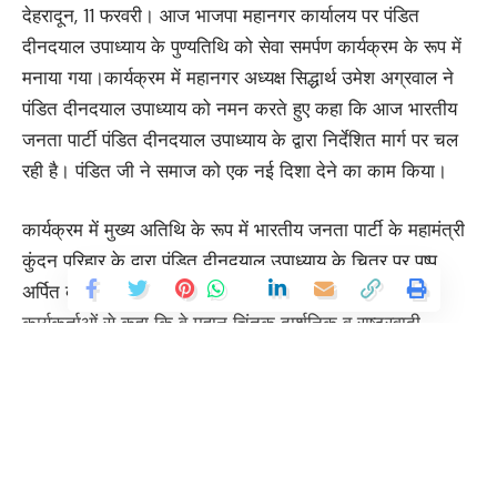
देहरादून, 11 फरवरी। आज भाजपा महानगर कार्यालय पर पंडित
दीनदयाल उपाध्याय के पुण्यतिथि को सेवा समर्पण कार्यक्रम के रूप में
मनाया गया।कार्यक्रम में महानगर अध्यक्ष सिद्धार्थ उमेश अग्रवाल ने
पंडित दीनदयाल उपाध्याय को नमन करते हुए कहा कि आज भारतीय
जनता पार्टी पंडित दीनदयाल उपाध्याय के द्वारा निर्देशित मार्ग पर चल
रही है। पंडित जी ने समाज को एक नई दिशा देने का काम किया।
कार्यक्रम में मुख्य अतिथि के रूप में भारतीय जनता पार्टी के महामंत्री
कुंदन परिहार के द्वारा पंडित दीनदयाल उपाध्याय के चित्र पर पुष्प
अर्पित करते हुए उनके जीवन चरित्र पर प्रकाश डालते हुए
कार्यकर्ताओं से कहा कि वे महान चिंतक दार्शनिक व राष्ट्रवादी
विचारधारा के व्यक्ति थे। जिन्होंने अंतोदय का विषय देकर समाज को
समानता के रूप में लाने का काम किया। आज देश के प्रधानमंत्री
नरेंद्र मोदी अंतोदय के विषय को लेकर देश में समानता के भाव को
आगे बढ़ा रहे हैं। उनका कहना था कि समाज के अंतिम छोर के व्यक्ति
का विकास उतना ही जरूरी है, जितना देश को विकसित बनाने के लिए