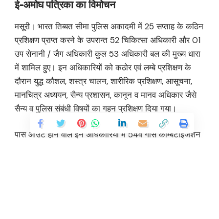
ई-अमोघ पत्रिका का विमोचन
मसूरी। भारत तिब्बत सीमा पुलिस अकादमी में 25 सप्ताह के कठिन
प्रशिक्षण प्राप्त करने के उपरान्त 52 चिकित्सा अधिकारी और 01
उप सेनानी / जैग अधिकारी कुल 53 अधिकारी बल की मुख्य धारा
में शामिल हुए। इन अधिकारियों को कठोर एवं लम्बे प्रशिक्षण के
दौरान युद्ध कौशल, शस्त्र चालन, शारीरिक प्रशिक्षण, आसूचना,
मानचित्र अध्ययन, सैन्य प्रशासन, कानून व मानव अधिकार जैसे
सैन्य व पुलिस संबंधी विषयों का गहन प्रशिक्षण दिया गया।
पास आउट होने वाले इन अधिकारियों में 54वें गोस कॉम्बैटाइजेशन
कोर्स के प्रशिक्षणार्थी देश के विभिन्न राज्यों से हैं, जिनमें केरल एवं
राजस्थान से 08-08, तमिलनाडु से-05, उत्तरप्रदेश-04,
आन्ध्रप्रदेश, हरियाणा, पंजाब, दिल्ली, मणिपुर से 03-03, हिमाचल
प्रदेश, गुजरात, तेलंगाना, पांडीचेरी से 02-02 एवं बिहार, असम,
कर्नाटका, मध्यप्रदेश एवं उत्तराखण्ड से 01-01 प्रशिक्षणार्थी है।
आज प्रशिक्षण के उपरान्त आयोजित भव्य दीक्षांत एवं शपथ ग्रहण