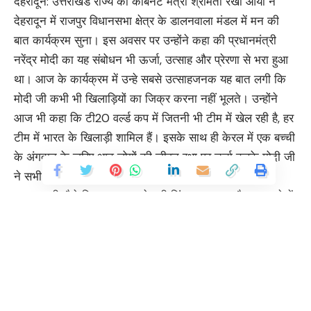
देहरादून: उत्तराखंड राज्य की कैबिनेट मंत्री श्रीमती रेखा आर्या ने
देहरादून में राजपुर विधानसभा क्षेत्र के डालनवाला मंडल में मन की
बात कार्यक्रम सुना। इस अवसर पर उन्होंने कहा की प्रधानमंत्री
नरेंद्र मोदी का यह संबोधन भी ऊर्जा, उत्साह और प्रेरणा से भरा हुआ
था। आज के कार्यक्रम में उन्हे सबसे उत्साहजनक यह बात लगी कि
मोदी जी कभी भी खिलाड़ियों का जिक्र करना नहीं भूलते। उन्होंने
आज भी कहा कि टी20 वर्ल्ड कप में जितनी भी टीम में खेल रही है, हर
टीम में भारत के खिलाड़ी शामिल हैं। इसके साथ ही केरल में एक बच्ची
के अंगदान के जरिए आठ लोगों की जीवन रक्षा पर चर्चा करके मोदी जी
ने सभी देशवासियों को एक नई प्रेरणा दी। डिजिटल अरेस्ट और
साइबर ठगी जैसे विषय आज सबसे बड़ी चिंता का कारण है। इस बारे में
मोदी जी ने मन की बात में देशवासियों को जागरूक किया कि केवाईसी
या री केवाईसी के नाम पर जब भी आपके पास कोई फोन आए तो क्या
सावधानी बरतनी है। किसानों के बारे में चर्चा करना वह कभी नहीं
भूलते। इससे पता चलता है कि देश का अन्नदाता उनकी सबसे बड़ी
प्राथमिकताओं में शामिल है। अंत में मोदी जी ने बोर्ड की परीक्षा दे रहे