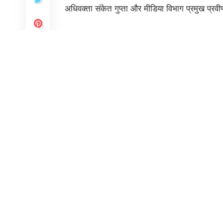
अधिवक्ता संकेत गुप्ता और मीडिया विभाग प्रमुख प्र
भाजपा प्रतिनिधिमंडल ने पुलिस आयुक्त से कहा है की कां
नफरत एवं हिंसा फैलाने का प्रयास है बल्कि चुनाव प्
उन्होंने पुलिस आयुक्त से कांग्रेस अध्यक्ष के भाषण क
You Might Also Like
हिमालयी परियोजनाएं समय की मांग : खांडू
बिहार की नई सरकार, मुख्यमंत्री के पास 26 विभाग
उत्तर, दक्षिण में दरार की कोशिश है परिसीमन : कांग्रेस
केंद्र सरकार ने खरीफ उर्वरकों पर सब्सिडी 12 प्रति
संपत्ति टैक्स समय की मांग, 10 लाख करोड़ मिलने का अ