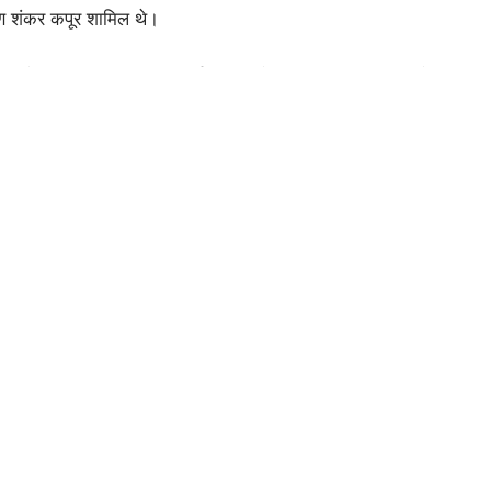
वीण शंकर कपूर शामिल थे।
ग्रेस अध्यक्ष का ब्यान ना सिर्फ भाजपा के प्रति मुस्लिम समुदाय में
रचार नियमों की भी खुली अवहेलना है।
ा संज्ञान लेंने और उचित कार्यवाई करने की अपील की।
शत बढ़ाकर 41,534 करोड़ की
नुमान