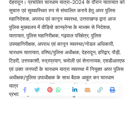
देहरादून। प्रचलित चारधाम यात्रा-2024 के दौरान यातायात को
सुचारु एवं सुव्यवस्थित रुप से संचालित कराये हेतु अपर पुलिस
महानिदेशक, अपराध एवं कानून व्यवस्था, उत्तराखण्ड द्वारा आज
पुलिस मुख्यालय में वीडियो कान्फ्रेन्स के माध्यम से निदेशक,
यातायात, पुलिस महानिरीक्षक, गढ़वाल परिक्षेत्र, पुलिस
उपमहानिरीक्षक, अपराध एवं कानून व्यवस्था/नोडल अधिकारी,
चारधाम यातायात, वरिष्ठ/पुलिस अधीक्षक, देहरादून, हरिद्वार, पौड़ी,
टिहरी, उत्तरकाशी, रुद्रप्रयाग, चमोली एवं सेनानायक, एसडीआरएफ
एवं उक्त जनपदों के चारधाम यात्रा व्यवस्था में नियुक्त अपर पुलिस
अधीक्षक/पुलिस उपाधीक्षक के साथ बैठक आहूत कर चारधाम
यात्रा एवं आगामी बुद्ध पूर्णिमा स्नान पर्व के दृष्टिगत जनपद
प्रभारियों द्वारा यातायात व्यवस्था के सुचारु रुप से संचालन के
सम्बन्ध में की गयी तैयारियों की समीक्षा की गयी। तदोपरान्त अपर
पुलिस महानिदेशक अपराध एवं कानून व्यवस्था उत्तराखण्ड द्वारा
निर्देश दिये की वरिष्ठ/पुलिस अधीक्षक, रुद्रप्रयाग, चमोली,
उत्तरकाशी, पौड़ी, टिहरी, देहरादून एवं हरिद्वार चारधाम यात्रा हेतु