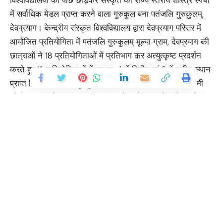
में सर्वाधिक मेडल प्राप्त करने वाला गुरुकुल बना पतंजलि गुरुकुलम्,
देवप्रयाग। केन्द्रीय संस्कृत विश्वविद्यालय द्वारा देवप्रयाग परिसर में
आयोजित प्रतियोगिता में पतंजलि गुरुकुलम् मूल्या ग्राम, देवप्रयाग की
छात्राओं ने 18 प्रतियोगिताओं में प्रतिभाग कर अत्युत्कृष्ट प्रदर्शन
करते हुए 11 प्रतियोगिताओं में प्रथम, 4 में द्वितीय एवं 2 में तृतीय स्थान
प्राप्त किया। पतंजलि गुरुकुलम् की छात्राओं ने जहाँ श्रद्धेय स्वामी
जी के संस्कृत के द्वारा संस्कृति संरक्षण के अभियान को आगे बढ़ाते हुए
पतंजलि को गौरवान्वित किया, वहीं उत्तराखण्ड में देवभूमि में सबसे
अग्रणी संस्थान होने का गौरव भी प्राप्त किया।
प्रतियोगिता में अभूतपूर्व सफलता के लिए पतंजलि योगपीठ के महामंत्री
आचार्य बालकृष्ण ने प्रतिभागी बच्चों को प्रोत्साहित किया तथा उनके
सुखद भविष्य के लिए शुभकामनाएँ प्रेषित कीं। गौरतलब है कि राज्य
Continue Reading
स्तरीय शास्त्र प्रतियोगिताओं में प्रथम स्थान प्राप्त करने वाली
पतंजलि गुरुकुलम् मूल्या ग्राम, देवप्रयाग की छात्राएँ काञ्चीपुरम् में
आयोजित होने वाली राष्ट्रीय स्तर की प्रतियोगिताओं में उत्तराखंड का