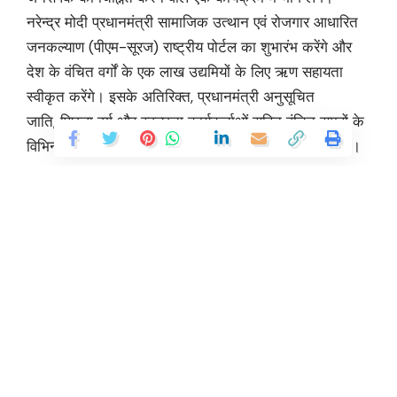
नरेन्द्र मोदी प्रधानमंत्री सामाजिक उत्थान एवं रोजगार आधारित
जनकल्याण (पीएम-सूरज) राष्ट्रीय पोर्टल का शुभारंभ करेंगे और
देश के वंचित वर्गों के एक लाख उद्यमियों के लिए ऋण सहायता
स्‍वीकृत करेंगे। इसके अतिरिक्त, प्रधानमंत्री अनुसूचित
जाति, पिछड़ा वर्ग और स्वच्छता कार्यकर्ताओं सहित वंचित समूहों के
विभिन्न सरकारी योजनाओं के लाभार्थियों के साथ बातचीत करेंगे।
वंचित वर्गों को ऋण सहायता के लिए पीएम-सूरज राष्ट्रीय पोर्टल
वंचितों को प्राथमिकता देने की प्रधानमंत्री की प्रतिबद्धता का
प्रतीक है। यह एक परिवर्तनकारी पहल है, जिसका उद्देश्य समाज के
सबसे वंचित वर्गों का उत्थान करना है। देश भर में पात्र व्यक्तियों
को बैंकों, गैर-बैंकिंग वित्तीय कंपनियों (एनबीएफसी)-सूक्ष्म वित्त
संस्थानों (एमएफआई) और अन्य संगठनों के माध्यम से ऋण सहायता
Continue Reading
प्रदान की जाएगी। प्रधानमंत्री कार्यक्रम के दौरान मशीनी
स्वच्छता व्यवस्था के लिए राष्ट्रीय कार्रवाई योजना के अंतर्गत
सफाई मित्रों (सीवर और सेप्टिक टैंक श्रमिकों) को आयुष्मान