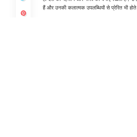
देहरादून 04 मई। राज्यपाल लेफ्टिनेंट जनरल गुरमीत
SHARE
द्वारा आयोजित मोहिनीअट्टम कार्यक्रम में बतौर मुख्
मोहिनीअट्टम नृत्यांगना डॉ. मीना प्रसाद एवं उनके