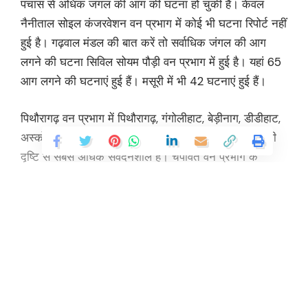
पचास से अधिक जंगल की आग की घटना हो चुकी है। केवल
नैनीताल सोइल कंजरवेशन वन प्रभाग में कोई भी घटना रिपोर्ट नहीं
हुई है। गढ़वाल मंडल की बात करें तो सर्वाधिक जंगल की आग
लगने की घटना सिविल सोयम पौड़ी वन प्रभाग में हुई है। यहां 65
आग लगने की घटनाएं हुई हैं। मसूरी में भी 42 घटनाएं हुई हैं।
पिथौरागढ़ वन प्रभाग में पिथौरागढ़, गंगोलीहाट, बेड़ीनाग, डीडीहाट,
अस्कोट, धारचूला, मुनस्यारी रेंज हैं। इसमें डीडीहाट रेंज आग की
दृष्टि से सबसे अधिक संवेदनशील है। चंपावत वन प्रभाग के
अंतर्गत जिले के पाटी ब्लॉक में इस बार आग की घटनाएं अधिक हुई
हैं। इस प्रभाग में भिंगराड़ा चीड़ बाहुल्य क्षेत्र होने के कारण अधिक
संवेदनशील बना हुआ है। अल्मोड़ा में जागेश्वर, सोमेश्वर, रानीखेत,
मोहान, अल्मोड़ा, द्वाराहाट रेंज सबसे अधिक संवेदनशील हैं।
Continue Reading
पिथौरागढ़ वन प्रभाग में पिथौरागढ़, गंगोलीहाट, बेड़ीनाग, डीडीहाट,
अस्कोट, धारचूला, मुनस्यारी रेंज हैं। इसमें डीडीहाट रेंज आग की