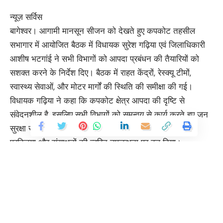
न्यूज़ सर्विस
बागेश्वर। आगामी मानसून सीजन को देखते हुए कपकोट तहसील
सभागार में आयोजित बैठक में विधायक सुरेश गढ़िया एवं जिलाधिकारी
आशीष भटगांई ने सभी विभागों को आपदा प्रबंधन की तैयारियों को
सशक्त करने के निर्देश दिए। बैठक में राहत केंद्रों, रेस्क्यू टीमों,
स्वास्थ्य सेवाओं, और मोटर मार्गों की स्थिति की समीक्षा की गई।
विधायक गढ़िया ने कहा कि कपकोट क्षेत्र आपदा की दृष्टि से
संवेदनशील है, इसलिए सभी विभागों को समन्वय से कार्य करते हुए जन
सुरक्षा सुनिश्चित करनी होगी। उन्होंने जल निकासी, विस्थापन
प्रक्रिया और संसाधनों की त्वरित उपलब्धता पर बल दिया।
जिलाधिकारी भटगांई ने कहा कि संवेदनशील क्षेत्रों में विशेष सतर्कता
बरती जाए और किसी भी आपदा की स्थिति में त्वरित रिस्पांस सुनिश्चित
हो। उन्होंने अस्पतालों, बिजली, जल आपूर्ति और खाद्यान्न भंडारण की
समुचित व्यवस्था के निर्देश दिए। बैठक में आपदा प्रबंधन अधिकारी ने
बताया कि 104 विद्यालय, 363 पंचायत भवन, 18 रेस्क्यू पॉइंट, और