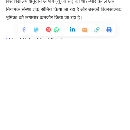
विश्वविद्यालय अनुदान आयोग (यू जी सी) को धीरे-धीरे केवल एक
नियामक संस्था तक सीमित किया जा रहा है और उसकी विकासात्मक
भूमिका को लगातार कमजोर किया जा रहा है।
You Might Also Like
हिमालयी परियोजनाएं समय की मांग : खांडू
दिल्ली इंटरनेशनल फिल्म फेस्टिवल, मुख्यमंत्री ने कहा-फिल्म हब बनाने का संकल्प
1,03,700 करोड़ का पहला ‘ग्रीन बजट’ मुख्यमंत्री रेखा गुप्ता ने किया पेश
DU: प्लेसमेंट, इंटर्नशिप ड्राइव का आयोजन, विद्यार्थियों को अवसर
केंद्रीय स्वास्थ्य मंत्री नड्डा को ज्ञापन, वैश्विक दवा कंपनियों का एकाधिकार रोकने
की अपील
Continue Reading
Facebook