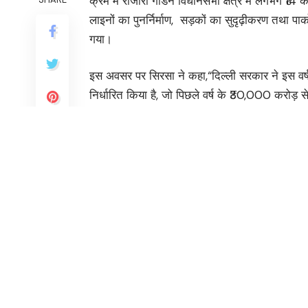
क्रम में राजौरी गार्डन विधानसभा क्षेत्र में लगभग ₹14
लाइनों का पुनर्निर्माण, सड़कों का सुदृढ़ीकरण तथा पार्
गया।
इस अवसर पर सिरसा ने कहा,“दिल्ली सरकार ने इस वर्ष
निर्धारित किया है, जो पिछले वर्ष के ₹30,000 करोड़ से
साबित होगा।उन्होंने आगे आश्वस्त किया कि क्षेत्र की 
विधानसभा की कोई भी सड़क ऐसी नहीं बचेगी जिसे रि
और बैकलेन का भी नवीनीकरण किया जा रहा है।”
You Might Also Like
जिला सूचना अधिकारी पद पर प्रियंका जोशी ने संभाला क
पश्चिम बंगाल, तमिलनाडु में 1,000 करोड़ की नकदी और 
महिला आरक्षण में ओबीसी कोटा, राष्ट्रीय विमर्श बनाने की त
दिल्ली देहात की समस्याओं पर पंच प्रमुखों की बैठक, प्र
सीयूईटी-पीजी परिणाम शुक्रवार को