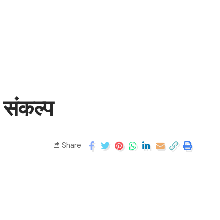
 संकल्प
Share