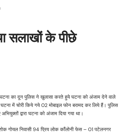
े
चा सलाखों के पीछे