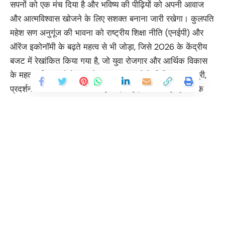
सपनों को एक मंच दिया है और भविष्य की पीढ़ियों को अपनी आवाज
और आत्मविश्वास खोजने के लिए सशक्त बनाना जारी रखेगा। कुलपति
महेश सण अनुगूंज की भावना को राष्ट्रीय शिक्षा नीति (एनईपी) और
ऑरेंज इकोनॉमी के बढ़ते महत्व से भी जोड़ा, जिसे 2026 के केंद्रीय
बजट में रेखांकित किया गया है, जो युवा रोजगार और आर्थिक विकास
के महत्वपूर्ण चालकों के रूप में रचनात्मक उद्योगों, डिजिटल सामग्री,
प्रदर्शन कला और मीडिया को महत्व देता है। शंकर साहनी, जिनके
प्रदर्शन में बॉलीवुड, पंजाबी बीट्स और समकालीन पॉप का मिश्रण है,
ने संगीत की शक्ति को अभिव्यक्ति और अनुशासन दोनों के रूप में
बताया। उन्होंने अपने लोकप्रिय पंजाबी गीतों का मिश्रण भी प्रस्तुत
किया।
You Might Also Like
Continue Reading
हिमालयी परियोजनाएं समय की मांग : खांडू
दिल्ली इंटरनेशनल फिल्म फेस्टिवल, मुख्यमंत्री ने कहा-फिल्म हब बनाने का संकल्प
1,03,700 करोड़ का पहला ‘ग्रीन बजट’ मुख्यमंत्री रेखा गुप्ता ने किया पेश