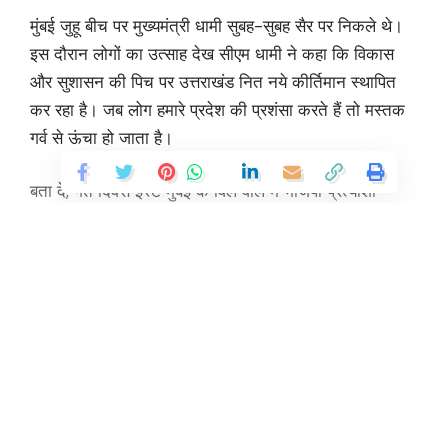
मुंबई जुहू बीच पर मुख्यमंत्री धामी सुबह-सुबह सैर पर निकले थे।
इस दौरान लोगों का उत्साह देख सीएम धामी ने कहा कि विकास
और सुशासन की पिच पर उत्तराखंड नित नये कीर्तिमान स्थापित
कर रहा है। जब लोग हमारे प्रदेश की प्रशंसा करते हैं तो मस्तक
गर्व से ऊंचा हो जाता है।
बता दें, गत दिवस ईस्ट मुंबई के विले वार्ले में भाजपा प्रत्याशी
उज्ज्वल निकम के समर्थन में सीएम धामी ने चुनावी जनसभा की।
उन्होंने कहा कि आगामी चुनाव देश के उज्ज्वल भविष्य, विकसित
भारत के संकल्प, भारत को दुनिया की तीसरी सबसे बड़ी
अर्थव्यवस्था बनाने का चुनाव है। इस दौरान उन्होंने कहा कि
उत्तराखंड को देवभूमि और वीरभूमि के नाम से जाना जाता है।
Continue Reading
जनता के आशीर्वाद से पूरे देश के अंदर प्रधानमंत्री मोदी की लहर
है। कुछ देश विरोधी शक्तियां विदेशी ताकतों के साथ मिलकर भारत
को कमजोर बनाना चाहती हैं। लेकिन पूरे देश ने मोदी को तीसरी
बार प्रधानमंत्री बनाने का संकल्प लिया है।