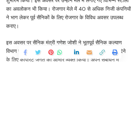
शुभारंभ किया। इस अवसर पर उन्होंने मेले में लगाए गए विभिन्न स्टालों
का अवलोकन भी किया। रोजगार मेले में 40 से अधिक निजी कंपनियों
ने भाग लेकर पूर्व सैनिकों के लिए रोजगार के विविध अवसर उपलब्ध
कराए।
इस अवसर पर सैनिक मंत्री गणेश जोशी ने भूतपूर्व सैनिक कल्याण
विभाग एवं महानिदेशालय पुनर्वास की इस सार्थक पहल में सहयोग देने
के लिए कॉर्पोरेट जगत का आभार व्यक्त किया। अपने संबोधन में
उन्होंने कहा कि चारों ओर उपस्थित वे जांबाज सैनिक हैं, जिन्होंने अपने
जीवन का स्वर्णिम काल मातृभूमि की सेवा में समर्पित कर दिया। उनकी
वीरता और त्याग की तुलना किसी से नहीं की जा सकती। उन्होंने कहा
कि यह रोजगार मेला उन पूर्व सैनिकों के जीवन के महत्वपूर्ण पड़ाव को
सहज बनाने का प्रयास है, जब वे वर्दी छोड़ने के बाद अपने और अपने
परिवार के पालन-पोषण हेतु नागरिक जीवन में नए अवसर तलाशते हैं।
Continue Reading
उन्होंने कहा कि अपेक्षाकृत कम आयु में सेवानिवृत्त होने वाले पूर्व सैनिकों
को दूसरा करियर विकल्प उपलब्ध कराना इस मेले का मुख्य उद्देश्य है।