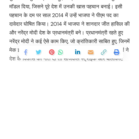
मॉडल दिया, जिसने पूरे देश में उनकी खास पहचान बनाई। इसी
पहचान के दम पर साल 2014 में उन्हें भाजपा ने पीएम पद का
दावेदार घोषित किया। 2014 में भाजपा ने शानदार जीत हासिल की
और नरेंद्र मोदी देश के प्रधानमंत्री बने। प्रधानमंत्री रहते हुए
नरेंद्र मोदी ने कई ऐसे काम किए, जो क्रांतिकारी साबित हुए, जिनमें
मेक इन इंडिया, स्टार्टअप इंडिया, डिजिटल इंडिया जैसे अभियानों ने
देश के विकास को गति दी तो सर्जिकल स्ट्राइक और बालाकोट
एयरस्ट्राइक ने उनकी छवि एक ऐसे नेता की बनाई, जो दुश्मन को
मुंहतोड़ जवाब देना जानता है। पीएम मोदी ने देशवासियों में देश को
लेकर एक विश्वास और स्वाभिमान की भावना जाग्रत की। जिसके
दम पर साल 2019 में भाजपा बंपर बहुमत लेकर सत्ता में वापस
लौटी।
Continue Reading
देशवासियों के मिले समर्थन से पीएम मोदी ने दूसरे कार्यकाल में कई
ऐसे ऐतिहासिक फैसले लिए, जो इतिहास के पन्नों में दर्ज हो गए हैं।
इनमें जम्मू कश्मीर के अनुच्छेद 370 हटाना, अयोध्या में राम मंदिर