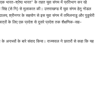
क भारत-श्रेष्ठ भारत’’ के तहत युवा संगम में प्रतिभाग कर रहे
 सिंह (से नि) से मुलाकात की। उत्तराखण्ड में युवा संगम हेतु नोडल
द्यालय, श्रीनगर के सहयोग से इस युवा संगम में तमिलनाडु और पुडुचेरी
 छात्रों के लिए एक प्रदेश से दूसरे प्रदेश तक शैक्षणिक-सह-
 के अनुभवों के बारे संवाद किया। राज्यपाल ने छात्रों से कहा कि यह
थ विकास, तकनीकी और आर्थिक प्रगति और पर्यटन क्षेत्रों आदि का
 एवं करियर के अवसरों में सहयोगी रहेगा। उन्होंने कहा कि आपने इस
 अनुभव, यादें और सीख आपको अपार ज्ञान देंगी और बेहतर भविष्य का
 का भविष्य हैं और आप सभी युवाओं के महत्वपूर्ण योगदान से भारत को
 है। उन्होंने प्रतिभागियों को अपना आशीर्वाद एवं शुभकामनाएं दीं। इस
ण्ड भ्रमण के अपने अनुभवों को साझा किया।
अपर सचिव श्री राज्यपाल श्रीमती स्वाति.एस. भदौरिया, युवा संगम के
डॉ. जी देवसेना, प्रो. प्रशांत कंडारी, प्रो. जे. पी. भट्ट, डॉ.