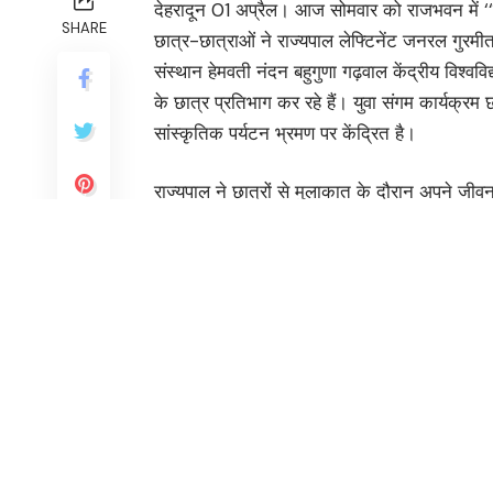
देहरादून 01 अप्रैल। आज सोमवार को राजभवन में ‘‘ए
SHARE
छात्र-छात्राओं ने राज्यपाल लेफ्टिनेंट जनरल गुरमीत
संस्थान हेमवती नंदन बहुगुणा गढ़वाल केंद्रीय विश्ववि
के छात्र प्रतिभाग कर रहे हैं। युवा संगम कार्यक्रम
सांस्कृतिक पर्यटन भ्रमण पर केंद्रित है।
राज्यपाल ने छात्रों से मुलाकात के दौरान अपने जीवन
भ्रमण आपको यहां की कला एवं संस्कृति के साथ-सा
प्रत्यक्ष अनुभव कराएगा। यह अनुभव आपके ज्ञानार्जन
भ्रमण में जो अनुभव लिए हैं उन्हें कभी न भूलें। यह
निर्माण करेंगी। राज्यपाल ने कहा कि युवा हमारे देश
विश्व गुरु और विकसित राष्ट्र का लक्ष्य प्राप्त करना
अवसर पर प्रतिभागियों ने विगत 4 दिनों से उत्तराख
इस कार्यक्रम में सचिव श्री राज्यपाल रविनाथ रामन, 
नोडल अधिकारी प्रो. जी सीतारमण, सदस्य डॉ. जगदीश्वर, 