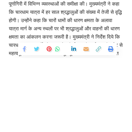
पूर्णागिरी में विभिन्न व्यवस्थाओं की समीक्षा की। मुख्यमंत्री ने कहा
कि चारधाम यात्रा में हर साल श्रद्धालुओं की संख्या में तेजी से वृद्धि
होगी। उन्होंने कहा कि चारों धामों की धारण क्षमता के अलावा
यात्रा मार्ग के अन्य स्थलों पर भी श्रद्धालुओं और वाहनों की धारण
क्षमता का आंकलन करना जरूरी है। मुख्यमंत्री ने निर्देश दिये कि
चारधाम यात्रा मार्गों और राज्य के तीर्थाटन और पर्यटन की दृष्टि से
महत्वपूर्ण स्थलों पर पार्किंग और मूलभूत आवश्यकताओं से संबंधित
प्रस्ताव आवास विभाग को भेजे जाएं। चारधाम यात्रा के चरम सीमा
वाली अवधि में हर साल के लिए विशेष प्लान बनाया जाए।
उन्होंने कहा कि ऋषिकेश-कर्णप्रयाग रेल सेवा शुरू होने से पहले
रेल मार्गों पर और कर्णप्रयाग एवं उसके आस-पास के क्षेत्रों में
पार्किंग एवं अन्य मूलभूत सुविधाएं उपलब्ध कराने के लिए पूरी
Continue Reading
कार्ययोजना के साथ कार्य किये जाएं। चारधाम यात्रा सुचारू रूप से
चलने पर मुख्यमंत्री ने संतोष व्यक्त किया। उन्होंने शासन और
प्रशासन के अधिकारियों को निर्देश दिये कि इसी मनोयोग के साथ