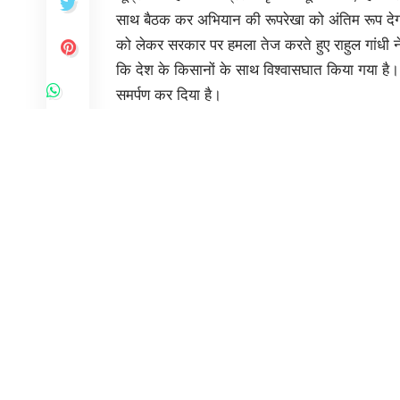
साथ बैठक कर अभियान की रूपरेखा को अंतिम रूप देगा
को लेकर सरकार पर हमला तेज करते हुए राहुल गांधी न
कि देश के किसानों के साथ विश्वासघात किया गया है। उ
समर्पण कर दिया है।
You Might Also Like
मोदी सरकार की नीति से उपजा गैस संकट, महंगाई : सीप
केदारनाथ से कन्याकुमारी तक बाहर होंगे घुसपैठिया : शाह
नव नियुक्त आरक्षियों को मिले नियुक्ति पत्र
हाई पावर कमेटी ने 187.11 करोड़ की वार्षिक कार्ययोजना
स्प्रिंगडेल्स स्कूल की स्टूडेंट सानया को मिला प्रतिष्ठि