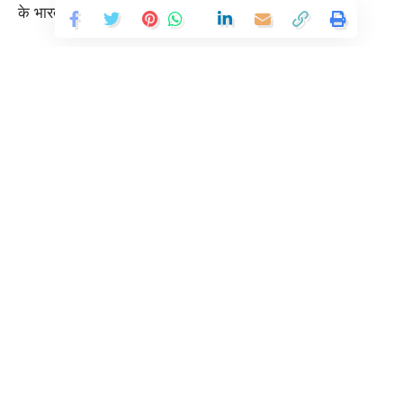
के भारत की तस्वीर पेश की गई, जिसे लोगों ने खूब सराहा।
अलग-अलग राज्यों और मंत्रालयों की 30 से ज्यादा झांकियां शामिल
हुईं। इनमें शामिल 2,500 कलाकारों ने कर्तव्य पथ पर यादगार रहने
वाला रोमांच बिखेरा।
Continue Reading
Glimpses of the 77th Republic Day Celebrations at Kartavya
Path, in New Delhi on January 26, 2026.