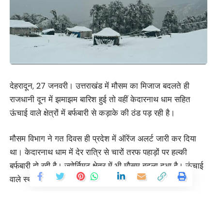
देहरादून, 27 जनवरी। उत्तराखंड में मौसम का मिजाज बदलते ही
राजधानी दून में झमाझम बारिश हुई तो वहीं केदारनाथ धाम सहित
ऊंचाई वाले क्षेत्रों में बर्फबारी से कड़ाके की ठंड पड़ रही है।
मौसम विभाग ने गत दिवस ही प्रदेश में ऑरेंज अलर्ट जारी कर दिया
था। केदारनाथ धाम में देर रात्रि से चारों तरफ पहाड़ों पर हल्की
बर्फबारी हो रही है। ज्योर्तिमठ क्षेत्र में भी मौसम बदला हुआ है। ऊंचाई
वाले स्थानों में बर्फबारी होने से कड़ाके की ठंड पड़ रही है।
आज सुबह एक बार फिर मौसम ने करवट ली। आसमान बादलों से ढक