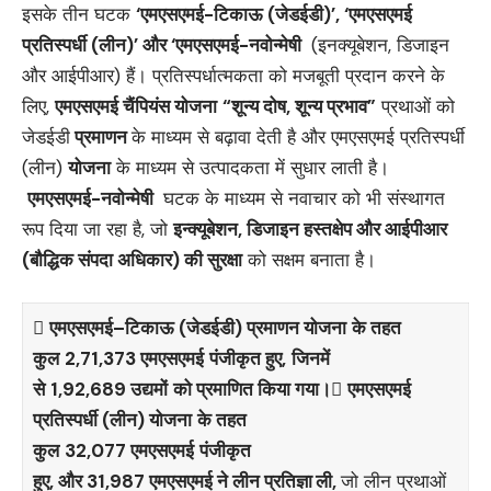
इसके तीन घटक
‘एमएसएमई-टिकाऊ (जेडईडी)’
, ‘एमएसएमई
प्रतिस्पर्धी (लीन)’ और ‘एमएसएमई-नवोन्‍मेषी
(इनक्यूबेशन, डिजाइन
और आईपीआर) हैं। प्रतिस्पर्धात्मकता को मजबूती प्रदान करने के
लिए,
एमएसएमई चैंपियंस योजना
“शून्य दोष, शून्य प्रभाव”
प्रथाओं को
जेडईडी
प्रमाणन
के माध्यम से बढ़ावा देती है और एमएसएमई प्रतिस्पर्धी
(लीन)
योजना
के माध्यम से उत्पादकता में सुधार लाती है।
एमएसएमई-नवोन्‍मेषी
घटक के माध्यम से नवाचार को भी संस्थागत
रूप दिया जा रहा है, जो
इन्‍क्‍यूबेशन
, डिजाइन हस्तक्षेप और आईपीआर
(बौद्धिक संपदा अधिकार) की सुरक्षा
को सक्षम बनाता है।

एमएसएमई
–
टिकाऊ
(
जेडईडी
)
प्रमाणन योजना
के तहत
कुल
2,71,373
एमएसएमई
पंजीकृत हुए
,
जिनमें
से
1,92,689
उद्यमों
को प्रमाणित किया गया।

एमएसएमई
प्रतिस्पर्धी
(
लीन
)
योजना
के तहत
कुल
32,077
एमएसएमई
पंजीकृत
हुए
,
और
31,987
एमएसएमई
ने
लीन प्रतिज्ञा
ली
,
जो लीन प्रथाओं