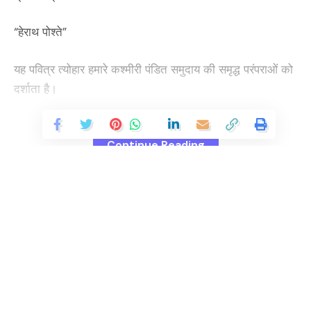
“हेराथ पोश्ते”
यह पवित्र त्योहार हमारे कश्मीरी पंडित समुदाय की समृद्ध परंपराओं को
दर्शाता है।
इस पवित्र अवसर पर, मैं सभी के जीवन में स्वास्थ्य और समृद्धि की
Continue Reading
कामना करता हूं। यह नए सफलता के मार्ग खोले और हर घर को
खुशियों और संतोष से भर दे।
You Might Also Like
प्रधानमंत्री ने यरुशलम में तकनीकी प्रदर्शनी का दौरा किया
प्रधानमंत्री ने तमिलनाडु की पूर्व मुख्यमंत्री जे. जयललिता को की श्रद्धांजलि
अर्पित
प्रधानमंत्री ने अरुणाचल प्रदेश के लोगों को उनके राज्य स्थापना दिवस पर दीं
शुभकामनाएं
In the age of digital transformation, where
भारत एआई में अवसर और भविष्य की रूपरेखा देखता है: प्रधानमंत्री