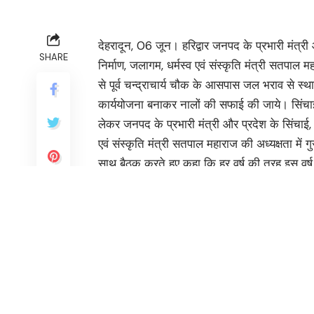
देहरादून, 06 जून। हरिद्वार जनपद के प्रभारी मंत्री 
SHARE
निर्माण, जलागम, धर्मस्व एवं संस्कृति मंत्री सतपाल 
से पूर्व चन्द्राचार्य चौक के आसपास जल भराव से स्था
कार्ययोजना बनाकर नालों की सफाई की जाये। सिंचाई 
लेकर जनपद के प्रभारी मंत्री और प्रदेश के सिंचाई, ल
एवं संस्कृति मंत्री सतपाल महाराज की अध्यक्षता में ग
साथ बैठक करते हुए कहा कि हर वर्ष की तरह इस वर्ष भी
जनपद के नोडल खण्ड में 15 जून 2024 तक बाढ़ निय
उन्होंने बताया कि राज्य में सिंचाई खण्ड, देहरादून परि
अधिकारियों को निर्देश दिए की लक्सर में हडवा नाला
से बड़ा नुक्सान होता है। इसलिए समय से इनकी सफा
सतपाल महाराज ने ऋषिकुल मैदान में स्थित चारधाम य
किया और पर्यटन सचिव को निर्देश दिए कि यात्रियो