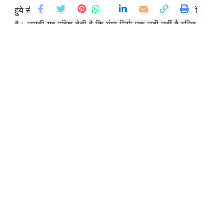
हुये सीधे दिल में उतरती है और उस आनंद को स्वर्ग तक ले जाती
है। आरती यह संदेश देती है कि गंगा सिर्फ एक नदी नहीं है बल्कि
वह सचमुच एक माँ है और 2525 किलोमीटर का जीता-जागता
मन्दिर है।
माँ गंगा, जीवनदायिनी माता के रूप में हिमालय से अपने जल में
पवित्रता, स्वास्थ्य, आनंद और मुक्ति लेकर आती है और सदियों से
शान्ति व समृद्धि प्रदान कर रही हैं। परमार्थ निकेतन में होने वाली
Continue Reading
गंगा आरती, गंगा जी की पूजा के साथ भावों को अर्पण करने का एक
दैनिक अनुष्ठान है। इसमें मंत्रों का जाप, घंटियों की गूंज, दीपों की
ऊर्जा, आस्थावानों की आस्था और भावनाशीलों के भावों का अद्भुत
समन्यव है। ऋषिकेश, उत्तराखंड में भक्तों, आस्थावानों, तीर्थाटन
और पर्यटन करने वालों के लिये परमार्थ गंगा आरती आध्यात्मिक
अनुभव और गंगा से जुड़ाव का एक अद्भुत माध्यम है।
स्वामी चिदानन्द सरस्वती जी ने कहा कि नदियां धरती की रूधिर