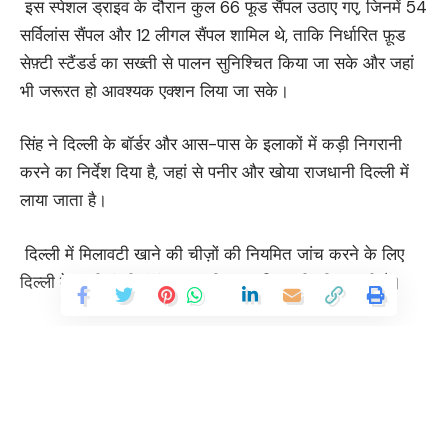
इस स्पेशल ड्राइव के दौरान कुल 66 फूड सैंपल उठाए गए, जिनमें 54
सर्विलांस सैंपल और 12 लीगल सैंपल शामिल थे, ताकि निर्धारित फ़ूड
सेफ़्टी स्टैंडर्ड का सख्ती से पालन सुनिश्चित किया जा सके और जहां
भी जरूरत हो आवश्यक एक्शन लिया जा सके।
सिंह ने दिल्ली के बॉर्डर और आस-पास के इलाकों में कड़ी निगरानी
करने का निर्देश दिया है, जहां से पनीर और खोया राजधानी दिल्ली में
लाया जाता है।
दिल्ली में मिलावटी खाने की चीज़ों की नियमित जांच करने के लिए
दिल्ली के सभी एंट्री पॉइंट्स पर भी सघन निगरानी की जा रही है।
You Might Also Like
हिमालयी परियोजनाएं समय की मांग : खांडू
दिल्ली इंटरनेशनल फिल्म फेस्टिवल, मुख्यमंत्री ने कहा-फिल्म हब बनाने का संकल्प
1,03,700 करोड़ का पहला ‘ग्रीन बजट’ मुख्यमंत्री रेखा गुप्ता ने किया पेश