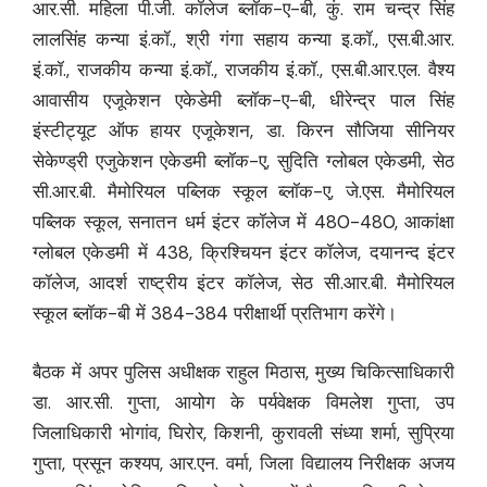
आर.सी. महिला पी.जी. कॉलेज ब्लॉक-ए-बी, कुं. राम चन्द्र सिंह
लालसिंह कन्या इं.कॉ., श्री गंगा सहाय कन्या इ.कॉ., एस.बी.आर.
इं.कॉ., राजकीय कन्या इं.कॉ., राजकीय इं.कॉ., एस.बी.आर.एल. वैश्य
आवासीय एजूकेशन एकेडेमी ब्लॉक-ए-बी, धीरेन्द्र पाल सिंह
इंस्टीट्यूट ऑफ हायर एजूकेशन, डा. किरन सौजिया सीनियर
सेकेण्ड्री एजुकेशन एकेडमी ब्लॉक-ए, सुदिति ग्लोबल एकेडमी, सेठ
सी.आर.बी. मैमोरियल पब्लिक स्कूल ब्लॉक-ए, जे.एस. मैमोरियल
पब्लिक स्कूल, सनातन धर्म इंटर कॉलेज में 480-480, आकांक्षा
ग्लोबल एकेडमी में 438, क्रिश्चियन इंटर कॉलेज, दयानन्द इंटर
कॉलेज, आदर्श राष्ट्रीय इंटर कॉलेज, सेठ सी.आर.बी. मैमोरियल
स्कूल ब्लॉक-बी में 384-384 परीक्षार्थी प्रतिभाग करेंगे।
बैठक में अपर पुलिस अधीक्षक राहुल मिठास, मुख्य चिकित्साधिकारी
डा. आर.सी. गुप्ता, आयोग के पर्यवेक्षक विमलेश गुप्ता, उप
जिलाधिकारी भोगांव, घिरोर, किशनी, कुरावली संध्या शर्मा, सुप्रिया
गुप्ता, प्रसून कश्यप, आर.एन. वर्मा, जिला विद्यालय निरीक्षक अजय