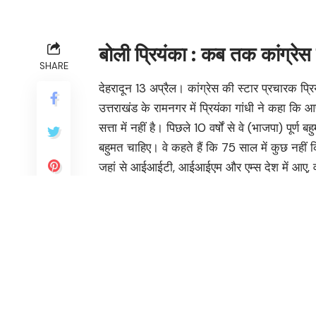
बोली प्रियंका : कब तक कांग्रेस क
SHARE
देहरादून 13 अप्रैल। कांग्रेस की स्टार प्रचारक प्
उत्तराखंड के रामनगर में प्रियंका गांधी ने कहा कि 
सत्ता में नहीं है। पिछले 10 वर्षों से वे (भाजपा) पूर्
बहुमत चाहिए। वे कहते हैं कि 75 साल में कुछ नहीं 
जहां से आईआईटी, आईआईएम और एम्स देश में आए, वह
यदि पंडित जवाहरलाल नेहरू ने इन्हें न बनाया होता त
उन्होंने कहा कि उत्तराखंड से मेरे परिवार का काफी पुरान
और मैंने भी यहां से पढ़ाई की है। हमें जब भी छुट्टी 
मानती हूं कि आज मैं यहां रामनगर आई हूं। प्रधानमंत
उत्तराखंड, हिमाचल प्रदेश को देवभूमि कहते हैं। ल
दिखे और न ही बीजेपी का कोई कार्यकर्ता। वहां कांग्