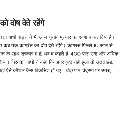
ो दोष देते रहेंगे
रियंका गांधी वाड्रा ने भी आज चुनाव प्रचार का आगाज कर दिया है।
आप कब तक कांग्रेस को दोष देते रहेंगे। कांग्रेस पिछले 10 साल से
ण बहुमत के साथ सरकार में हैं, अब वे कहते हैं ‘400 पार’ उन्हें और अधिक
किया। प्रियंका गांधी ने कहा कि अगर कुछ नहीं हुआ तो उत्तराखंड,
ां ऐसे कौशल कैसे विकसित हो गए। चंद्रयान चंद्रमा पर उतरा,
ो क्या यह संभव था?
ा रिश्ता है। यहां पर हमारे बचपन के कुछ यादें हैं, मेरे पिता, भाई, बेटे
मिलती, मैं अपने बच्चों के साथ यहां घूमने आती। मैं अपना सौभाग्य
्री पर निशाना साधते हुए प्रियंका ने कहा कि मोदी जी नहीं हम सब
ेकिन जब उसी देवभूमि हिमाचल में भीषण आपदा आई तो वहां न मोदी जी
रेस के नेता, मंत्री और खुद सीएम राहत पहुंचा रहे थे। मोदी सरकार ने