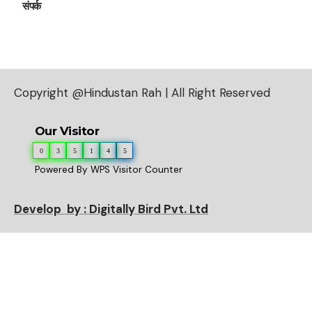
संपर्क
Copyright @Hindustan Rah | All Right Reserved
Our Visitor
0
3
5
1
4
5
Powered By
WPS Visitor Counter
Develop by : Digitally Bird Pvt. Ltd