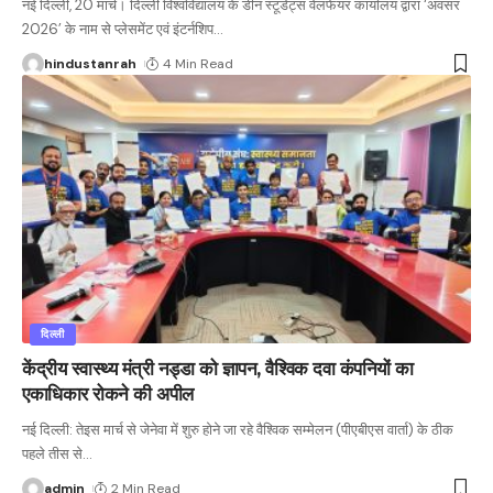
नई दिल्ली, 20 मार्च। दिल्ली विश्वविद्यालय के डीन स्टूडेंट्स वेलफेयर कार्यालय द्वारा ‘अवसर
2026’ के नाम से प्लेसमेंट एवं इंटर्नशिप
…
hindustanrah
4 Min Read
दिल्ली
केंद्रीय स्वास्थ्य मंत्री नड्डा को ज्ञापन, वैश्विक दवा कंपनियों का
एकाधिकार रोकने की अपील
नई दिल्ली: तेइस मार्च से जेनेवा में शुरु होने जा रहे वैश्विक सम्मेलन (पीएबीएस वार्ता) के ठीक
पहले तीस से
…
admin
2 Min Read