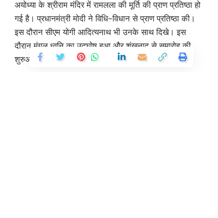
अयोध्या के श्रीराम मंदिर में रामलला की मूर्ति की प्राण प्रतिष्ठा हो
गई है। प्रधानमंत्री मोदी ने विधि-विधान से प्राण प्रतिष्ठा की।
इस दौरान सीएम योगी आदित्यनाथ भी उनके साथ दिखे। इस
दौरान मंगल ध्वनि का उद्घोष हुआ और शंखनाद से समारोह की
शुरुआत हुई।
प्राण प्रतिष्ठा के बाद रामलला के नेत्रों से पट्टी हटा दी गई है।
प्राण प्रतिष्ठा के बाद भगवान राम की पहली झलक मिली। राम
मंदिर के गर्भगृह में रामलला की नई मूर्ति के साथ ही वो पुरानी मूर्ति
भी रखी गई है। अब प्रभु की उस प्रतिमा को भी अपना स्थायी
निवास मिल गया है। मूर्ति के नीचे आभामंडल में लक्ष्मण, भरत और
Continue Reading
शत्रुघ्न की छोटी-छोटी मूर्तियां भी हैं। रामलला की नई मूर्ति के
सामने ही मूल प्रतिमा को रखा गया है। अब टेंट से निकालकर
अस्थायी और अब गर्भगृह में छोटी मूर्ति को भी नई प्रतिमा के आगे
ही रखा गया है। पुरानी मूर्ति की ऊंचाई पांच से छह इंच है। और
इसे 25 से 30 फीट की दूरी से नहीं देखा जा सकता है। इसलिए