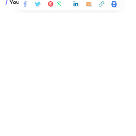
You Might Also Like
डॉ. मुखर्जी की पुण्यतिथि बलिदान दिवस पर अर्पित की श्रद्धांजलि
उपसेना प्रमुख ने की राज्यपाल से मुलाकात
लेफ्टिनेंट जनरल राजीव घई ने की सीएम से मुलाकात
सूचना विभाग की विकास पुस्तिका का हुआ विमोचन
नाग्नि को रोकने के प्रयासों को शुरू किया: सुबोध उनियाल
Continue Reading
Facebook
Leave a comment
In the age of digital transformation, where
information travels at lightning speed, Hindustan